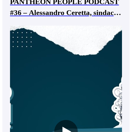
PANTHEON PEOPLE PODCAST
#36 – Alessandro Ceretta, sindaco
di Arcole