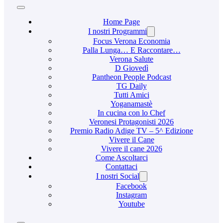
Home Page
I nostri Programmi
Focus Verona Economia
Palla Lunga… E Raccontare…
Verona Salute
D Giovedì
Pantheon People Podcast
TG Daily
Tutti Amici
Yoganamastè
In cucina con lo Chef
Veronesi Protagonisti 2026
Premio Radio Adige TV – 5^ Edizione
Vivere il Cane
Vivere il cane 2026
Come Ascoltarci
Contattaci
I nostri Social
Facebook
Instagram
Youtube