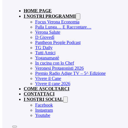
HOME PAGE
I NOSTRI PROGRAMMI
Focus Verona Economia
Palla Lunga… E Raccontare…
Verona Salute
D Giovedì
Pantheon People Podcast
TG Daily
Tutti Amici
Yoganamastè
In cucina con lo Chef
Veronesi Protagonisti 2026
Premio Radio Adige TV – 5^ Edizione
Vivere il Cane
Vivere il cane 2026
COME ASCOLTARCI
CONTATTACI
I NOSTRI SOCIAL
Facebook
Instagram
Youtube