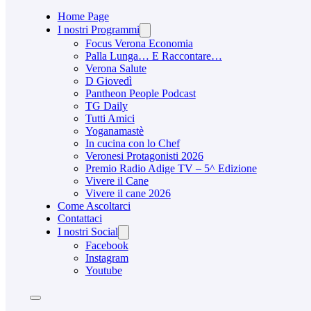
Home Page
I nostri Programmi
Focus Verona Economia
Palla Lunga… E Raccontare…
Verona Salute
D Giovedì
Pantheon People Podcast
TG Daily
Tutti Amici
Yoganamastè
In cucina con lo Chef
Veronesi Protagonisti 2026
Premio Radio Adige TV – 5^ Edizione
Vivere il Cane
Vivere il cane 2026
Come Ascoltarci
Contattaci
I nostri Social
Facebook
Instagram
Youtube