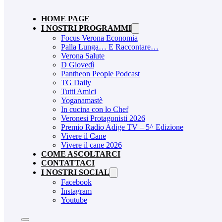
HOME PAGE
I NOSTRI PROGRAMMI
Focus Verona Economia
Palla Lunga… E Raccontare…
Verona Salute
D Giovedì
Pantheon People Podcast
TG Daily
Tutti Amici
Yoganamastè
In cucina con lo Chef
Veronesi Protagonisti 2026
Premio Radio Adige TV – 5^ Edizione
Vivere il Cane
Vivere il cane 2026
COME ASCOLTARCI
CONTATTACI
I NOSTRI SOCIAL
Facebook
Instagram
Youtube