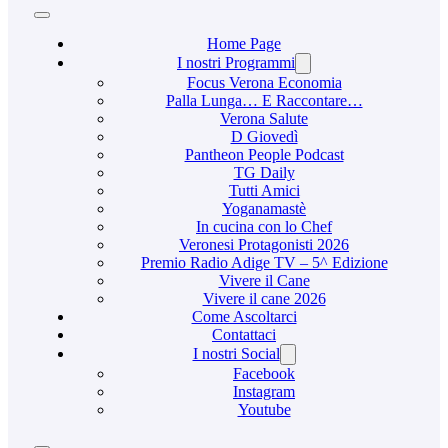
Home Page
I nostri Programmi
Focus Verona Economia
Palla Lunga… E Raccontare…
Verona Salute
D Giovedì
Pantheon People Podcast
TG Daily
Tutti Amici
Yoganamastè
In cucina con lo Chef
Veronesi Protagonisti 2026
Premio Radio Adige TV – 5^ Edizione
Vivere il Cane
Vivere il cane 2026
Come Ascoltarci
Contattaci
I nostri Social
Facebook
Instagram
Youtube