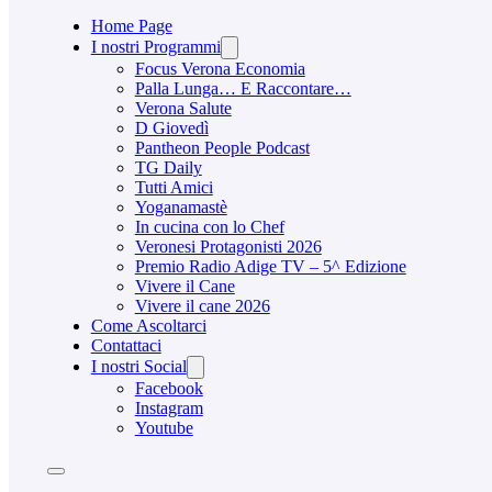
Home Page
I nostri Programmi
Focus Verona Economia
Palla Lunga… E Raccontare…
Verona Salute
D Giovedì
Pantheon People Podcast
TG Daily
Tutti Amici
Yoganamastè
In cucina con lo Chef
Veronesi Protagonisti 2026
Premio Radio Adige TV – 5^ Edizione
Vivere il Cane
Vivere il cane 2026
Come Ascoltarci
Contattaci
I nostri Social
Facebook
Instagram
Youtube