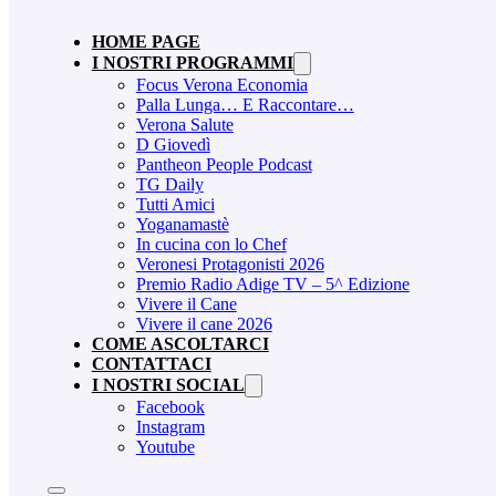
HOME PAGE
I NOSTRI PROGRAMMI
Focus Verona Economia
Palla Lunga… E Raccontare…
Verona Salute
D Giovedì
Pantheon People Podcast
TG Daily
Tutti Amici
Yoganamastè
In cucina con lo Chef
Veronesi Protagonisti 2026
Premio Radio Adige TV – 5^ Edizione
Vivere il Cane
Vivere il cane 2026
COME ASCOLTARCI
CONTATTACI
I NOSTRI SOCIAL
Facebook
Instagram
Youtube