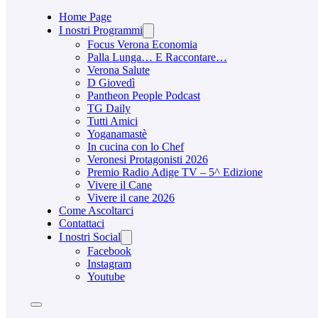
Home Page
I nostri Programmi
Focus Verona Economia
Palla Lunga… E Raccontare…
Verona Salute
D Giovedì
Pantheon People Podcast
TG Daily
Tutti Amici
Yoganamastè
In cucina con lo Chef
Veronesi Protagonisti 2026
Premio Radio Adige TV – 5^ Edizione
Vivere il Cane
Vivere il cane 2026
Come Ascoltarci
Contattaci
I nostri Social
Facebook
Instagram
Youtube