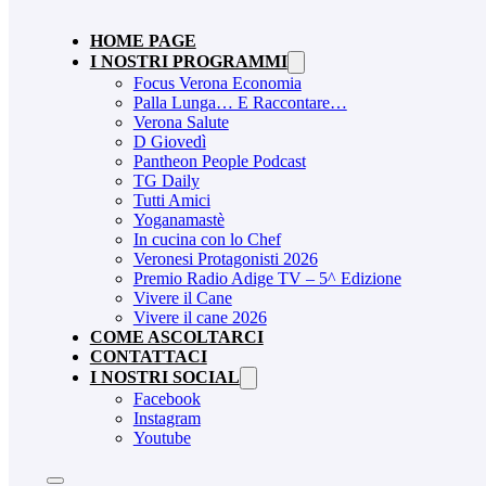
HOME PAGE
I NOSTRI PROGRAMMI
Focus Verona Economia
Palla Lunga… E Raccontare…
Verona Salute
D Giovedì
Pantheon People Podcast
TG Daily
Tutti Amici
Yoganamastè
In cucina con lo Chef
Veronesi Protagonisti 2026
Premio Radio Adige TV – 5^ Edizione
Vivere il Cane
Vivere il cane 2026
COME ASCOLTARCI
CONTATTACI
I NOSTRI SOCIAL
Facebook
Instagram
Youtube