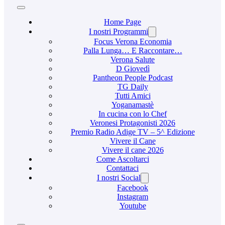
Home Page
I nostri Programmi
Focus Verona Economia
Palla Lunga… E Raccontare…
Verona Salute
D Giovedì
Pantheon People Podcast
TG Daily
Tutti Amici
Yoganamastè
In cucina con lo Chef
Veronesi Protagonisti 2026
Premio Radio Adige TV – 5^ Edizione
Vivere il Cane
Vivere il cane 2026
Come Ascoltarci
Contattaci
I nostri Social
Facebook
Instagram
Youtube