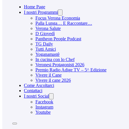
Home Page
I nostri Programmi
Focus Verona Economia
Palla Lunga… E Raccontare…
Verona Salute
D Giovedì
Pantheon People Podcast
TG Daily
Tutti Amici
Yoganamastè
In cucina con lo Chef
Veronesi Protagonisti 2026
Premio Radio Adige TV – 5^ Edizione
Vivere il Cane
Vivere il cane 2026
Come Ascoltarci
Contattaci
I nostri Social
Facebook
Instagram
Youtube