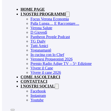
HOME PAGE
I NOSTRI PROGRAMMI
Focus Verona Economia
Palla Lunga… E Raccontare…
Verona Salute
D Giovedì
Pantheon People Podcast
TG Daily
Tutti Amici
Yoganamastè
In cucina con lo Chef
Veronesi Protagonisti 2026
Premio Radio Adige TV – 5^ Edizione
Vivere il Cane
Vivere il cane 2026
COME ASCOLTARCI
CONTATTACI
I NOSTRI SOCIAL
Facebook
Instagram
Youtube