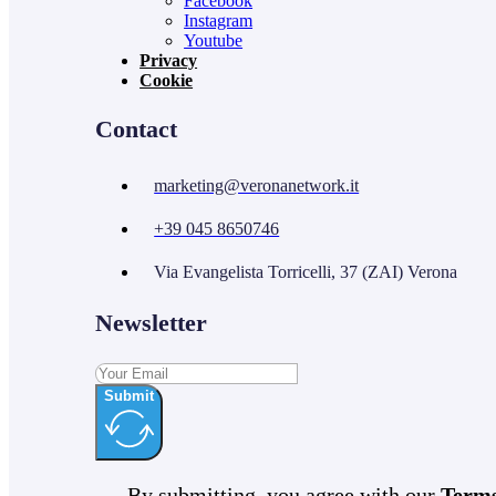
Facebook
Instagram
Youtube
Privacy
Cookie
Contact
marketing@veronanetwork.it
+39 045 8650746
Via Evangelista Torricelli, 37 (ZAI) Verona
Newsletter
Submit
By submitting, you agree with our
Term