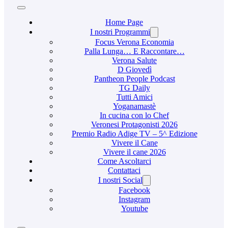
Home Page
I nostri Programmi
Focus Verona Economia
Palla Lunga… E Raccontare…
Verona Salute
D Giovedì
Pantheon People Podcast
TG Daily
Tutti Amici
Yoganamastè
In cucina con lo Chef
Veronesi Protagonisti 2026
Premio Radio Adige TV – 5^ Edizione
Vivere il Cane
Vivere il cane 2026
Come Ascoltarci
Contattaci
I nostri Social
Facebook
Instagram
Youtube