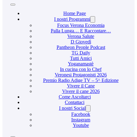
Home Page
I nostri Programmi
Focus Verona Economia
Palla Lunga… E Raccontare…
Verona Salute
D Giovedì
Pantheon People Podcast
TG Daily
Tutti Amici
Yoganamastè
In cucina con lo Chef
Veronesi Protagonisti 2026
Premio Radio Adige TV – 5^ Edizione
Vivere il Cane
Vivere il cane 2026
Come Ascoltarci
Contattaci
I nostri Social
Facebook
Instagram
Youtube