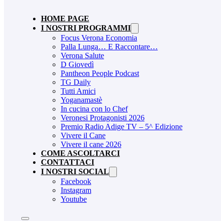
HOME PAGE
I NOSTRI PROGRAMMI
Focus Verona Economia
Palla Lunga… E Raccontare…
Verona Salute
D Giovedì
Pantheon People Podcast
TG Daily
Tutti Amici
Yoganamastè
In cucina con lo Chef
Veronesi Protagonisti 2026
Premio Radio Adige TV – 5^ Edizione
Vivere il Cane
Vivere il cane 2026
COME ASCOLTARCI
CONTATTACI
I NOSTRI SOCIAL
Facebook
Instagram
Youtube