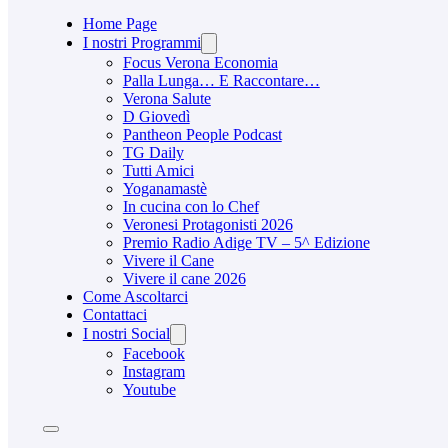
Home Page
I nostri Programmi
Focus Verona Economia
Palla Lunga… E Raccontare…
Verona Salute
D Giovedì
Pantheon People Podcast
TG Daily
Tutti Amici
Yoganamastè
In cucina con lo Chef
Veronesi Protagonisti 2026
Premio Radio Adige TV – 5^ Edizione
Vivere il Cane
Vivere il cane 2026
Come Ascoltarci
Contattaci
I nostri Social
Facebook
Instagram
Youtube