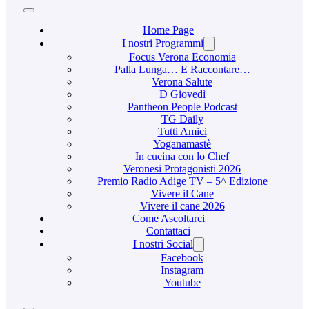
Home Page
I nostri Programmi
Focus Verona Economia
Palla Lunga… E Raccontare…
Verona Salute
D Giovedì
Pantheon People Podcast
TG Daily
Tutti Amici
Yoganamastè
In cucina con lo Chef
Veronesi Protagonisti 2026
Premio Radio Adige TV – 5^ Edizione
Vivere il Cane
Vivere il cane 2026
Come Ascoltarci
Contattaci
I nostri Social
Facebook
Instagram
Youtube