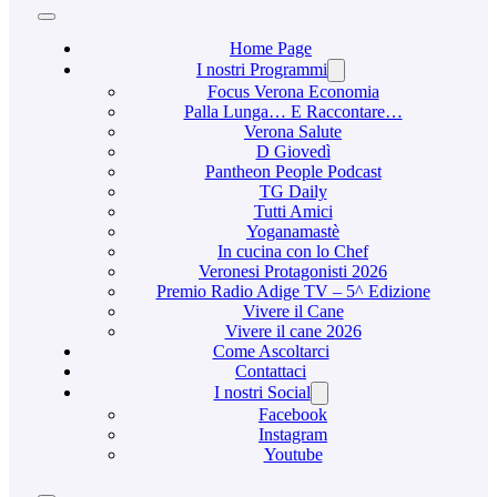
Home Page
I nostri Programmi
Focus Verona Economia
Palla Lunga… E Raccontare…
Verona Salute
D Giovedì
Pantheon People Podcast
TG Daily
Tutti Amici
Yoganamastè
In cucina con lo Chef
Veronesi Protagonisti 2026
Premio Radio Adige TV – 5^ Edizione
Vivere il Cane
Vivere il cane 2026
Come Ascoltarci
Contattaci
I nostri Social
Facebook
Instagram
Youtube