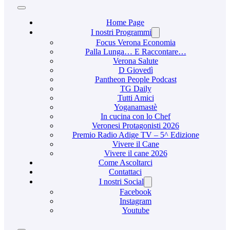
Home Page
I nostri Programmi
Focus Verona Economia
Palla Lunga… E Raccontare…
Verona Salute
D Giovedì
Pantheon People Podcast
TG Daily
Tutti Amici
Yoganamastè
In cucina con lo Chef
Veronesi Protagonisti 2026
Premio Radio Adige TV – 5^ Edizione
Vivere il Cane
Vivere il cane 2026
Come Ascoltarci
Contattaci
I nostri Social
Facebook
Instagram
Youtube