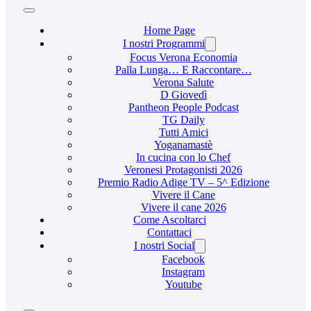
Home Page
I nostri Programmi
Focus Verona Economia
Palla Lunga… E Raccontare…
Verona Salute
D Giovedì
Pantheon People Podcast
TG Daily
Tutti Amici
Yoganamastè
In cucina con lo Chef
Veronesi Protagonisti 2026
Premio Radio Adige TV – 5^ Edizione
Vivere il Cane
Vivere il cane 2026
Come Ascoltarci
Contattaci
I nostri Social
Facebook
Instagram
Youtube