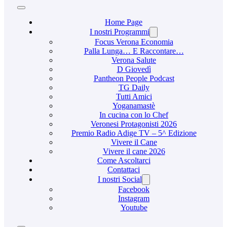
Home Page
I nostri Programmi
Focus Verona Economia
Palla Lunga… E Raccontare…
Verona Salute
D Giovedì
Pantheon People Podcast
TG Daily
Tutti Amici
Yoganamastè
In cucina con lo Chef
Veronesi Protagonisti 2026
Premio Radio Adige TV – 5^ Edizione
Vivere il Cane
Vivere il cane 2026
Come Ascoltarci
Contattaci
I nostri Social
Facebook
Instagram
Youtube