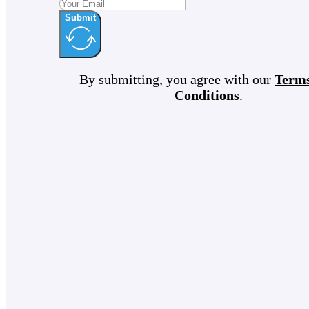
Submit
By submitting, you agree with our
Term
Conditions
.