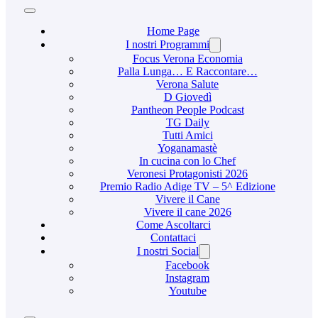
Home Page
I nostri Programmi
Focus Verona Economia
Palla Lunga… E Raccontare…
Verona Salute
D Giovedì
Pantheon People Podcast
TG Daily
Tutti Amici
Yoganamastè
In cucina con lo Chef
Veronesi Protagonisti 2026
Premio Radio Adige TV – 5^ Edizione
Vivere il Cane
Vivere il cane 2026
Come Ascoltarci
Contattaci
I nostri Social
Facebook
Instagram
Youtube