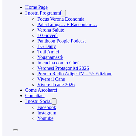
Home Page
I nostri Programmi
Focus Verona Economia
Palla Lunga… E Raccontare…
Verona Salute
D Giovedì
Pantheon People Podcast
TG Daily
Tutti Amici
Yoganamastè
In cucina con lo Chef
Veronesi Protagonisti 2026
Premio Radio Adige TV – 5^ Edizione
Vivere il Cane
Vivere il cane 2026
Come Ascoltarci
Contattaci
I nostri Social
Facebook
Instagram
Youtube