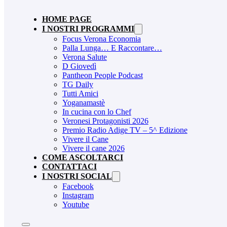
HOME PAGE
I NOSTRI PROGRAMMI
Focus Verona Economia
Palla Lunga… E Raccontare…
Verona Salute
D Giovedì
Pantheon People Podcast
TG Daily
Tutti Amici
Yoganamastè
In cucina con lo Chef
Veronesi Protagonisti 2026
Premio Radio Adige TV – 5^ Edizione
Vivere il Cane
Vivere il cane 2026
COME ASCOLTARCI
CONTATTACI
I NOSTRI SOCIAL
Facebook
Instagram
Youtube