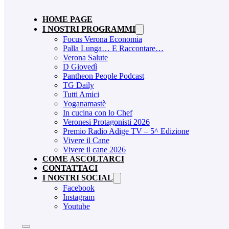
HOME PAGE
I NOSTRI PROGRAMMI
Focus Verona Economia
Palla Lunga… E Raccontare…
Verona Salute
D Giovedì
Pantheon People Podcast
TG Daily
Tutti Amici
Yoganamastè
In cucina con lo Chef
Veronesi Protagonisti 2026
Premio Radio Adige TV – 5^ Edizione
Vivere il Cane
Vivere il cane 2026
COME ASCOLTARCI
CONTATTACI
I NOSTRI SOCIAL
Facebook
Instagram
Youtube