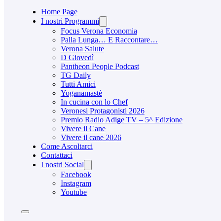
Home Page
I nostri Programmi
Focus Verona Economia
Palla Lunga… E Raccontare…
Verona Salute
D Giovedì
Pantheon People Podcast
TG Daily
Tutti Amici
Yoganamastè
In cucina con lo Chef
Veronesi Protagonisti 2026
Premio Radio Adige TV – 5^ Edizione
Vivere il Cane
Vivere il cane 2026
Come Ascoltarci
Contattaci
I nostri Social
Facebook
Instagram
Youtube