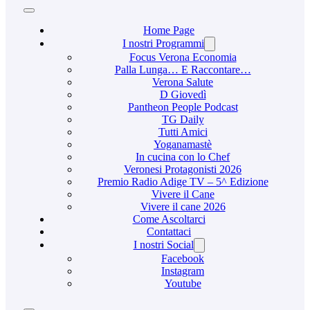
Home Page
I nostri Programmi
Focus Verona Economia
Palla Lunga… E Raccontare…
Verona Salute
D Giovedì
Pantheon People Podcast
TG Daily
Tutti Amici
Yoganamastè
In cucina con lo Chef
Veronesi Protagonisti 2026
Premio Radio Adige TV – 5^ Edizione
Vivere il Cane
Vivere il cane 2026
Come Ascoltarci
Contattaci
I nostri Social
Facebook
Instagram
Youtube