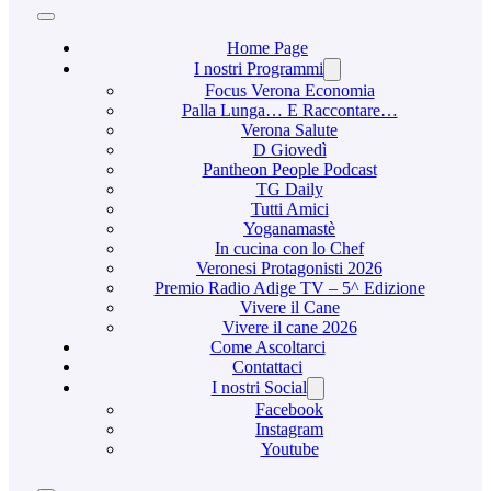
Home Page
I nostri Programmi
Focus Verona Economia
Palla Lunga… E Raccontare…
Verona Salute
D Giovedì
Pantheon People Podcast
TG Daily
Tutti Amici
Yoganamastè
In cucina con lo Chef
Veronesi Protagonisti 2026
Premio Radio Adige TV – 5^ Edizione
Vivere il Cane
Vivere il cane 2026
Come Ascoltarci
Contattaci
I nostri Social
Facebook
Instagram
Youtube