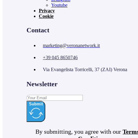
Youtube
Privacy
Cookie
Contact
marketing@veronanetwork.it
+39 045 8650746
Via Evangelista Torricelli, 37 (ZAI) Verona
Newsletter
Submit
By submitting, you agree with our
Term