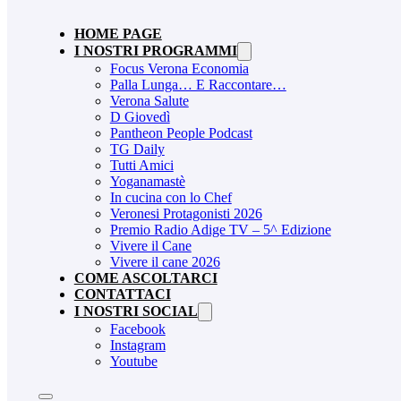
HOME PAGE
I NOSTRI PROGRAMMI
Focus Verona Economia
Palla Lunga… E Raccontare…
Verona Salute
D Giovedì
Pantheon People Podcast
TG Daily
Tutti Amici
Yoganamastè
In cucina con lo Chef
Veronesi Protagonisti 2026
Premio Radio Adige TV – 5^ Edizione
Vivere il Cane
Vivere il cane 2026
COME ASCOLTARCI
CONTATTACI
I NOSTRI SOCIAL
Facebook
Instagram
Youtube