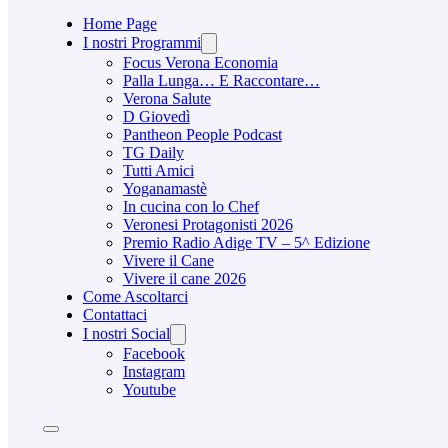
Home Page
I nostri Programmi
Focus Verona Economia
Palla Lunga… E Raccontare…
Verona Salute
D Giovedì
Pantheon People Podcast
TG Daily
Tutti Amici
Yoganamastè
In cucina con lo Chef
Veronesi Protagonisti 2026
Premio Radio Adige TV – 5^ Edizione
Vivere il Cane
Vivere il cane 2026
Come Ascoltarci
Contattaci
I nostri Social
Facebook
Instagram
Youtube