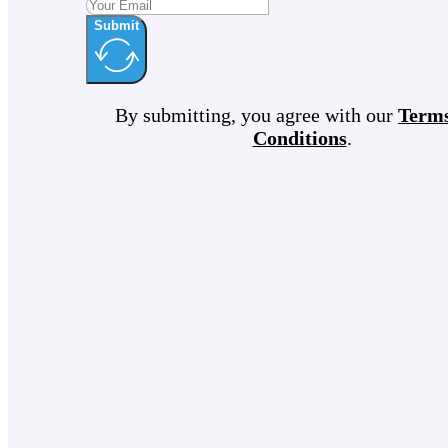
Submit
By submitting, you agree with our
Term
Conditions
.