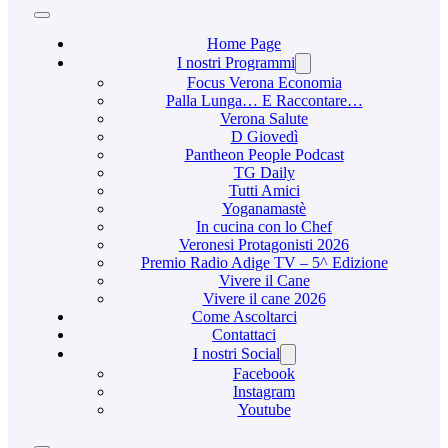
Home Page
I nostri Programmi
Focus Verona Economia
Palla Lunga… E Raccontare…
Verona Salute
D Giovedì
Pantheon People Podcast
TG Daily
Tutti Amici
Yoganamastè
In cucina con lo Chef
Veronesi Protagonisti 2026
Premio Radio Adige TV – 5^ Edizione
Vivere il Cane
Vivere il cane 2026
Come Ascoltarci
Contattaci
I nostri Social
Facebook
Instagram
Youtube