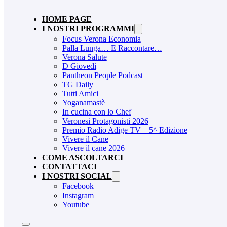
HOME PAGE
I NOSTRI PROGRAMMI
Focus Verona Economia
Palla Lunga… E Raccontare…
Verona Salute
D Giovedì
Pantheon People Podcast
TG Daily
Tutti Amici
Yoganamastè
In cucina con lo Chef
Veronesi Protagonisti 2026
Premio Radio Adige TV – 5^ Edizione
Vivere il Cane
Vivere il cane 2026
COME ASCOLTARCI
CONTATTACI
I NOSTRI SOCIAL
Facebook
Instagram
Youtube