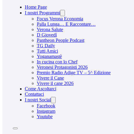
Home Page
I nostri Programmi
Focus Verona Economia
Palla Lunga… E Raccontare…
Verona Salute
D Giovedì
Pantheon People Podcast
TG Daily
Tutti Amici
Yoganamastè
In cucina con lo Chef
Veronesi Protagonisti 2026
Premio Radio Adige TV – 5^ Edizione
Vivere il Cane
Vivere il cane 2026
Come Ascoltarci
Contattaci
I nostri Social
Facebook
Instagram
Youtube