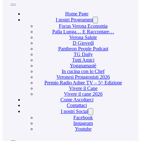
Home Page
I nostri Programmi
Focus Verona Economia
Palla Lunga… E Raccontare…
Verona Salute
D Giovedì
Pantheon People Podcast
TG Daily
Tutti Amici
Yoganamastè
In cucina con lo Chef
Veronesi Protagonisti 2026
Premio Radio Adige TV – 5^ Edizione
Vivere il Cane
Vivere il cane 2026
Come Ascoltarci
Contattaci
I nostri Social
Facebook
Instagram
Youtube