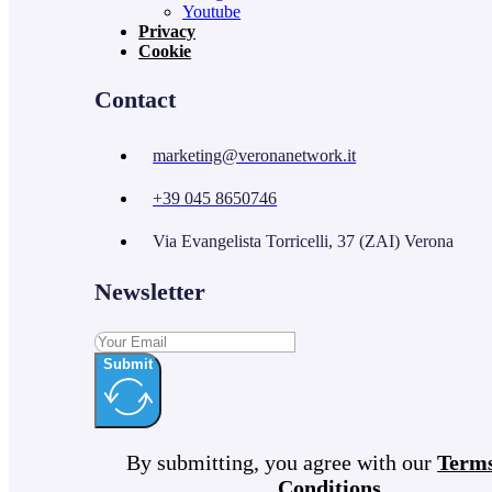
Youtube
Privacy
Cookie
Contact
marketing@veronanetwork.it
+39 045 8650746
Via Evangelista Torricelli, 37 (ZAI) Verona
Newsletter
Submit
By submitting, you agree with our
Term
Conditions
.