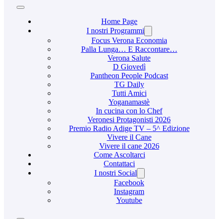
Home Page
I nostri Programmi
Focus Verona Economia
Palla Lunga… E Raccontare…
Verona Salute
D Giovedì
Pantheon People Podcast
TG Daily
Tutti Amici
Yoganamastè
In cucina con lo Chef
Veronesi Protagonisti 2026
Premio Radio Adige TV – 5^ Edizione
Vivere il Cane
Vivere il cane 2026
Come Ascoltarci
Contattaci
I nostri Social
Facebook
Instagram
Youtube