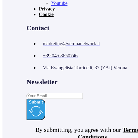
Youtube
Privacy
Cookie
Contact
marketing@veronanetwork.it
+39 045 8650746
Via Evangelista Torricelli, 37 (ZAI) Verona
Newsletter
Submit
By submitting, you agree with our
Term
Conditions
.