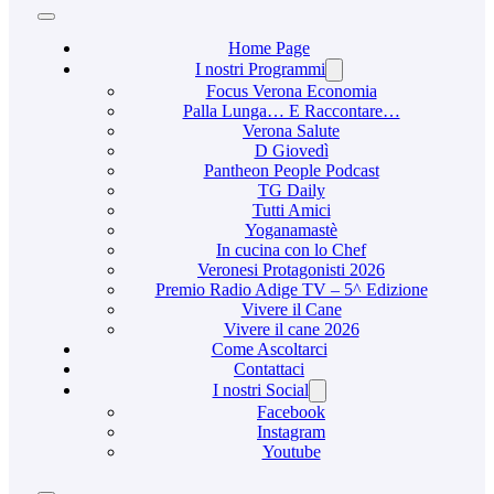
Home Page
I nostri Programmi
Focus Verona Economia
Palla Lunga… E Raccontare…
Verona Salute
D Giovedì
Pantheon People Podcast
TG Daily
Tutti Amici
Yoganamastè
In cucina con lo Chef
Veronesi Protagonisti 2026
Premio Radio Adige TV – 5^ Edizione
Vivere il Cane
Vivere il cane 2026
Come Ascoltarci
Contattaci
I nostri Social
Facebook
Instagram
Youtube