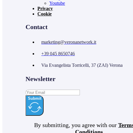
Youtube
Privacy
Cookie
Contact
marketing@veronanetwork.it
+39 045 8650746
Via Evangelista Torricelli, 37 (ZAI) Verona
Newsletter
Submit
By submitting, you agree with our
Term
Conditions
.