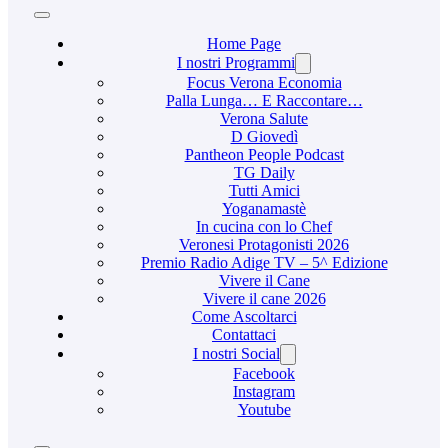
Home Page
I nostri Programmi
Focus Verona Economia
Palla Lunga… E Raccontare…
Verona Salute
D Giovedì
Pantheon People Podcast
TG Daily
Tutti Amici
Yoganamastè
In cucina con lo Chef
Veronesi Protagonisti 2026
Premio Radio Adige TV – 5^ Edizione
Vivere il Cane
Vivere il cane 2026
Come Ascoltarci
Contattaci
I nostri Social
Facebook
Instagram
Youtube