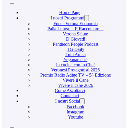
Home Page
I nostri Programmi
Focus Verona Economia
Palla Lunga… E Raccontare…
Verona Salute
D Giovedì
Pantheon People Podcast
TG Daily
Tutti Amici
Yoganamastè
In cucina con lo Chef
Veronesi Protagonisti 2026
Premio Radio Adige TV – 5^ Edizione
Vivere il Cane
Vivere il cane 2026
Come Ascoltarci
Contattaci
I nostri Social
Facebook
Instagram
Youtube