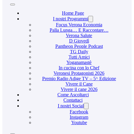
Home Page
I nostri Programmi
Focus Verona Economia
Palla Lunga… E Raccontare…
Verona Salute
D Giovedì
Pantheon People Podcast
TG Daily
Tutti Amici
Yoganamastè
In cucina con lo Chef
Veronesi Protagonisti 2026
Premio Radio Adige TV – 5^ Edizione
Vivere il Cane
Vivere il cane 2026
Come Ascoltarci
Contattaci
I nostri Social
Facebook
Instagram
Youtube