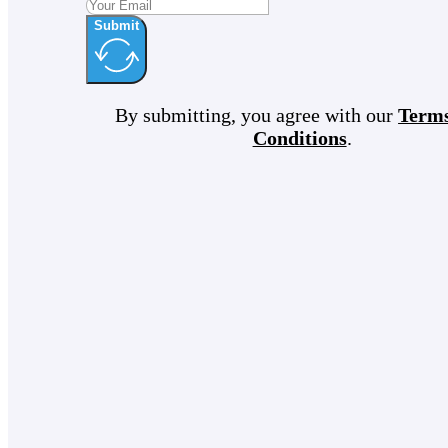
Submit
By submitting, you agree with our
Term
Conditions
.