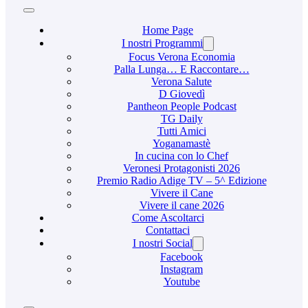
Home Page
I nostri Programmi
Focus Verona Economia
Palla Lunga… E Raccontare…
Verona Salute
D Giovedì
Pantheon People Podcast
TG Daily
Tutti Amici
Yoganamastè
In cucina con lo Chef
Veronesi Protagonisti 2026
Premio Radio Adige TV – 5^ Edizione
Vivere il Cane
Vivere il cane 2026
Come Ascoltarci
Contattaci
I nostri Social
Facebook
Instagram
Youtube