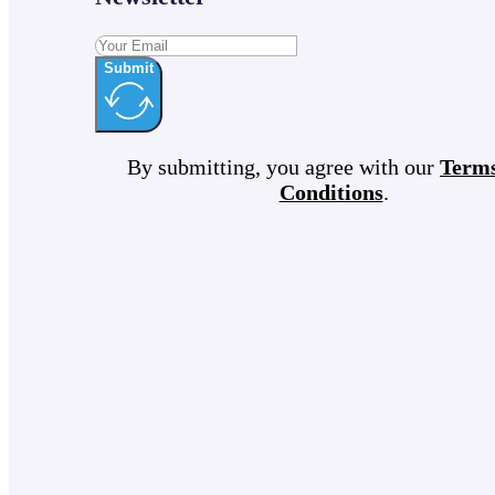
Submit
By submitting, you agree with our
Term
Conditions
.