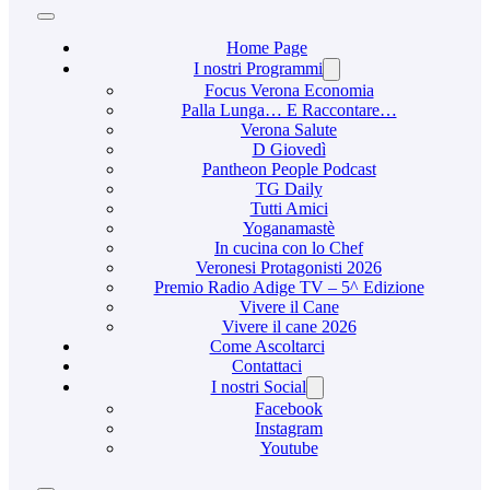
Home Page
I nostri Programmi
Focus Verona Economia
Palla Lunga… E Raccontare…
Verona Salute
D Giovedì
Pantheon People Podcast
TG Daily
Tutti Amici
Yoganamastè
In cucina con lo Chef
Veronesi Protagonisti 2026
Premio Radio Adige TV – 5^ Edizione
Vivere il Cane
Vivere il cane 2026
Come Ascoltarci
Contattaci
I nostri Social
Facebook
Instagram
Youtube