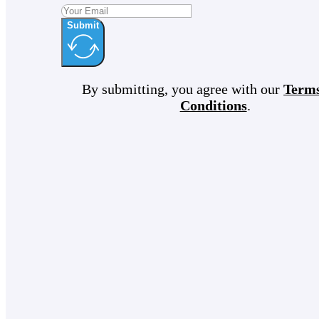
Submit
By submitting, you agree with our
Term
Conditions
.