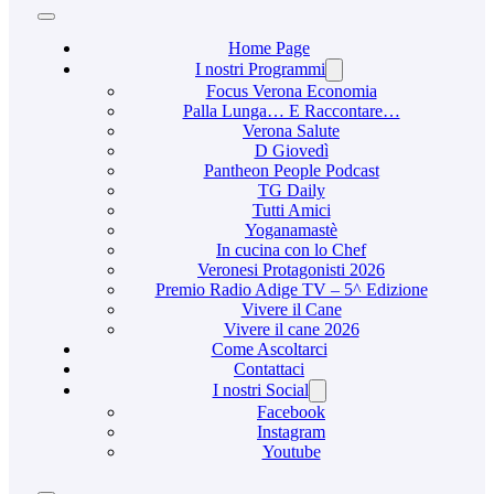
Home Page
I nostri Programmi
Focus Verona Economia
Palla Lunga… E Raccontare…
Verona Salute
D Giovedì
Pantheon People Podcast
TG Daily
Tutti Amici
Yoganamastè
In cucina con lo Chef
Veronesi Protagonisti 2026
Premio Radio Adige TV – 5^ Edizione
Vivere il Cane
Vivere il cane 2026
Come Ascoltarci
Contattaci
I nostri Social
Facebook
Instagram
Youtube