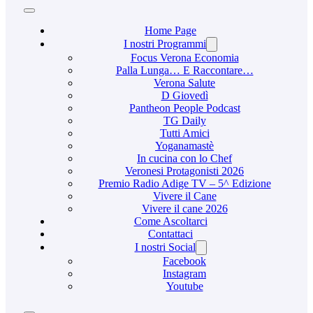
Home Page
I nostri Programmi
Focus Verona Economia
Palla Lunga… E Raccontare…
Verona Salute
D Giovedì
Pantheon People Podcast
TG Daily
Tutti Amici
Yoganamastè
In cucina con lo Chef
Veronesi Protagonisti 2026
Premio Radio Adige TV – 5^ Edizione
Vivere il Cane
Vivere il cane 2026
Come Ascoltarci
Contattaci
I nostri Social
Facebook
Instagram
Youtube