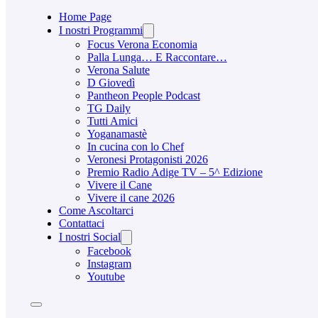
Home Page
I nostri Programmi
Focus Verona Economia
Palla Lunga… E Raccontare…
Verona Salute
D Giovedì
Pantheon People Podcast
TG Daily
Tutti Amici
Yoganamastè
In cucina con lo Chef
Veronesi Protagonisti 2026
Premio Radio Adige TV – 5^ Edizione
Vivere il Cane
Vivere il cane 2026
Come Ascoltarci
Contattaci
I nostri Social
Facebook
Instagram
Youtube