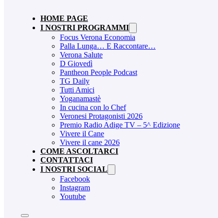
HOME PAGE
I NOSTRI PROGRAMMI
Focus Verona Economia
Palla Lunga… E Raccontare…
Verona Salute
D Giovedì
Pantheon People Podcast
TG Daily
Tutti Amici
Yoganamastè
In cucina con lo Chef
Veronesi Protagonisti 2026
Premio Radio Adige TV – 5^ Edizione
Vivere il Cane
Vivere il cane 2026
COME ASCOLTARCI
CONTATTACI
I NOSTRI SOCIAL
Facebook
Instagram
Youtube