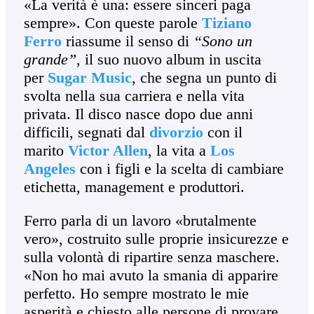
«La verità è una: essere sinceri paga
sempre». Con queste parole
Tiziano
Ferro
riassume il senso di
“Sono un
grande”
, il suo nuovo album in uscita
per
Sugar Music
, che segna un punto di
svolta nella sua carriera e nella vita
privata. Il disco nasce dopo due anni
difficili, segnati dal
divorzio
con il
marito
Victor Allen
, la vita a
Los
Angeles
con i figli e la scelta di cambiare
etichetta, management e produttori.
Ferro parla di un lavoro «brutalmente
vero», costruito sulle proprie insicurezze e
sulla volontà di ripartire senza maschere.
«Non ho mai avuto la smania di apparire
perfetto. Ho sempre mostrato le mie
asperità e chiesto alle persone di provare