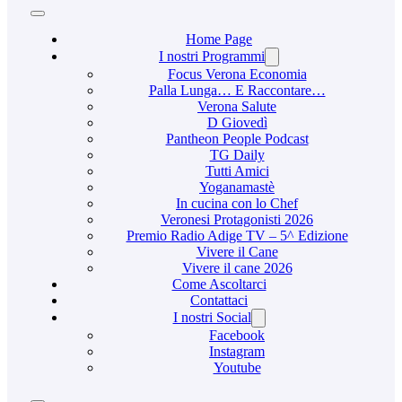
Home Page
I nostri Programmi
Focus Verona Economia
Palla Lunga… E Raccontare…
Verona Salute
D Giovedì
Pantheon People Podcast
TG Daily
Tutti Amici
Yoganamastè
In cucina con lo Chef
Veronesi Protagonisti 2026
Premio Radio Adige TV – 5^ Edizione
Vivere il Cane
Vivere il cane 2026
Come Ascoltarci
Contattaci
I nostri Social
Facebook
Instagram
Youtube