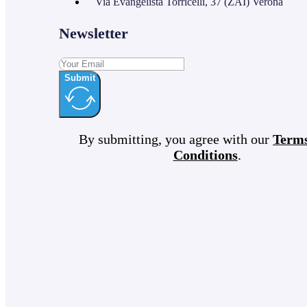
Via Evangelista Torricelli, 37 (ZAI) Verona
Newsletter
Submit
By submitting, you agree with our
Term
Conditions
.