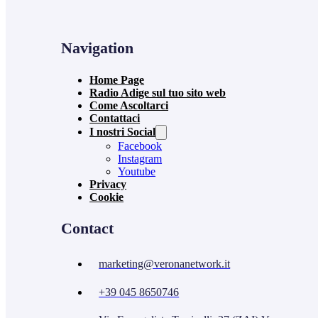
Navigation
Home Page
Radio Adige sul tuo sito web
Come Ascoltarci
Contattaci
I nostri Social
Facebook
Instagram
Youtube
Privacy
Cookie
Contact
marketing@veronanetwork.it
+39 045 8650746