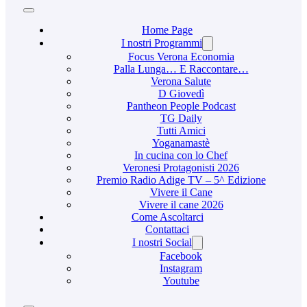
Home Page
I nostri Programmi
Focus Verona Economia
Palla Lunga… E Raccontare…
Verona Salute
D Giovedì
Pantheon People Podcast
TG Daily
Tutti Amici
Yoganamastè
In cucina con lo Chef
Veronesi Protagonisti 2026
Premio Radio Adige TV – 5^ Edizione
Vivere il Cane
Vivere il cane 2026
Come Ascoltarci
Contattaci
I nostri Social
Facebook
Instagram
Youtube