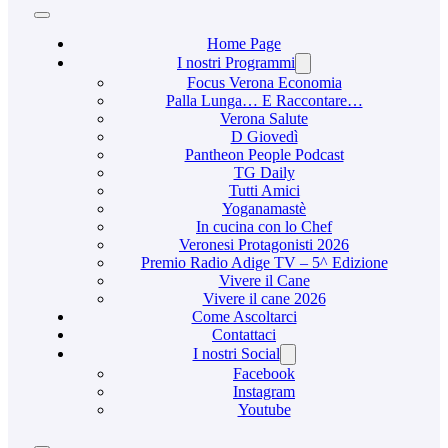
Home Page
I nostri Programmi
Focus Verona Economia
Palla Lunga… E Raccontare…
Verona Salute
D Giovedì
Pantheon People Podcast
TG Daily
Tutti Amici
Yoganamastè
In cucina con lo Chef
Veronesi Protagonisti 2026
Premio Radio Adige TV – 5^ Edizione
Vivere il Cane
Vivere il cane 2026
Come Ascoltarci
Contattaci
I nostri Social
Facebook
Instagram
Youtube