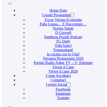
Home Page
I nostri Programmi
Focus Verona Economia
Palla Lunga… E Raccontare…
Verona Salute
D Giovedì
Pantheon People Podcast
TG Daily
Tutti Amici
Yoganamastè
In cucina con lo Chef
Veronesi Protagonisti 2026
Premio Radio Adige TV – 5^ Edizione
Vivere il Cane
Vivere il cane 2026
Come Ascoltarci
Contattaci
I nostri Social
Facebook
Instagram
Youtube