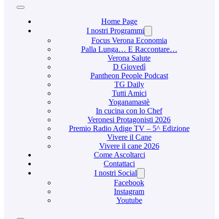
Home Page
I nostri Programmi
Focus Verona Economia
Palla Lunga… E Raccontare…
Verona Salute
D Giovedì
Pantheon People Podcast
TG Daily
Tutti Amici
Yoganamastè
In cucina con lo Chef
Veronesi Protagonisti 2026
Premio Radio Adige TV – 5^ Edizione
Vivere il Cane
Vivere il cane 2026
Come Ascoltarci
Contattaci
I nostri Social
Facebook
Instagram
Youtube