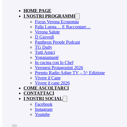
HOME PAGE
I NOSTRI PROGRAMMI
Focus Verona Economia
Palla Lunga… E Raccontare…
Verona Salute
D Giovedì
Pantheon People Podcast
TG Daily
Tutti Amici
Yoganamastè
In cucina con lo Chef
Veronesi Protagonisti 2026
Premio Radio Adige TV – 5^ Edizione
Vivere il Cane
Vivere il cane 2026
COME ASCOLTARCI
CONTATTACI
I NOSTRI SOCIAL
Facebook
Instagram
Youtube