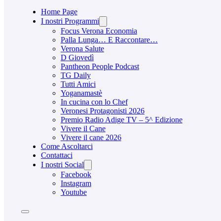
Home Page
I nostri Programmi
Focus Verona Economia
Palla Lunga… E Raccontare…
Verona Salute
D Giovedì
Pantheon People Podcast
TG Daily
Tutti Amici
Yoganamastè
In cucina con lo Chef
Veronesi Protagonisti 2026
Premio Radio Adige TV – 5^ Edizione
Vivere il Cane
Vivere il cane 2026
Come Ascoltarci
Contattaci
I nostri Social
Facebook
Instagram
Youtube