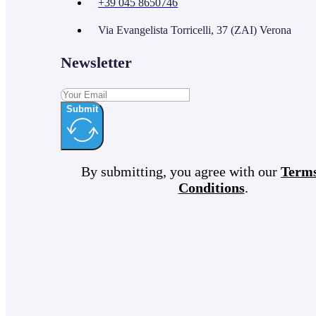
+39 045 8650746
Via Evangelista Torricelli, 37 (ZAI) Verona
Newsletter
Submit
By submitting, you agree with our
Term
Conditions
.