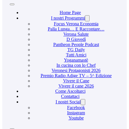
Home Page
I nostri Programmi
Focus Verona Economia
Palla Lunga… E Raccontare…
Verona Salute
D Giovedì
Pantheon People Podcast
TG Daily
Tutti Amici
Yoganamastè
In cucina con lo Chef
Veronesi Protagonisti 2026
Premio Radio Adige TV – 5^ Edizione
Vivere il Cane
Vivere il cane 2026
Come Ascoltarci
Contattaci
I nostri Social
Facebook
Instagram
Youtube