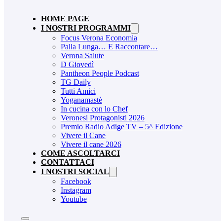
HOME PAGE
I NOSTRI PROGRAMMI
Focus Verona Economia
Palla Lunga… E Raccontare…
Verona Salute
D Giovedì
Pantheon People Podcast
TG Daily
Tutti Amici
Yoganamastè
In cucina con lo Chef
Veronesi Protagonisti 2026
Premio Radio Adige TV – 5^ Edizione
Vivere il Cane
Vivere il cane 2026
COME ASCOLTARCI
CONTATTACI
I NOSTRI SOCIAL
Facebook
Instagram
Youtube