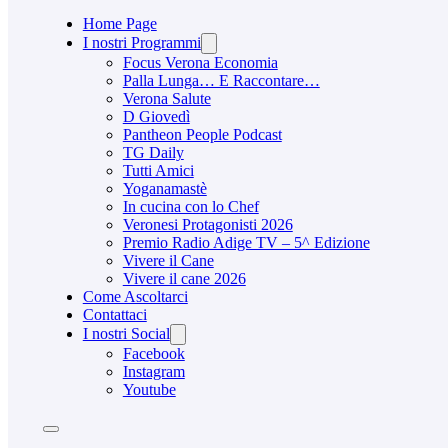
Home Page
I nostri Programmi
Focus Verona Economia
Palla Lunga… E Raccontare…
Verona Salute
D Giovedì
Pantheon People Podcast
TG Daily
Tutti Amici
Yoganamastè
In cucina con lo Chef
Veronesi Protagonisti 2026
Premio Radio Adige TV – 5^ Edizione
Vivere il Cane
Vivere il cane 2026
Come Ascoltarci
Contattaci
I nostri Social
Facebook
Instagram
Youtube