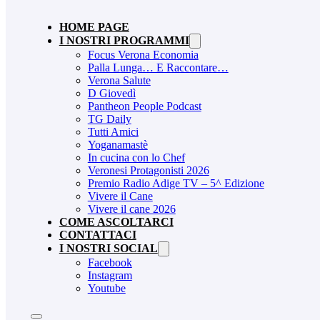
HOME PAGE
I NOSTRI PROGRAMMI
Focus Verona Economia
Palla Lunga… E Raccontare…
Verona Salute
D Giovedì
Pantheon People Podcast
TG Daily
Tutti Amici
Yoganamastè
In cucina con lo Chef
Veronesi Protagonisti 2026
Premio Radio Adige TV – 5^ Edizione
Vivere il Cane
Vivere il cane 2026
COME ASCOLTARCI
CONTATTACI
I NOSTRI SOCIAL
Facebook
Instagram
Youtube