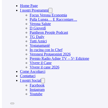
Home Page
I nostri Programmi
Focus Verona Economia
Palla Lunga… E Raccontare…
Verona Salute
D Giovedì
Pantheon People Podcast
TG Daily
Tutti Amici
Yoganamastè
In cucina con lo Chef
Veronesi Protagonisti 2026
Premio Radio Adige TV – 5^ Edizione
Vivere il Cane
Vivere il cane 2026
Come Ascoltarci
Contattaci
I nostri Social
Facebook
Instagram
Youtube