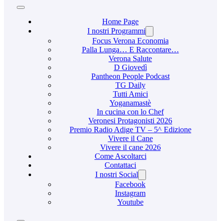
Home Page
I nostri Programmi
Focus Verona Economia
Palla Lunga… E Raccontare…
Verona Salute
D Giovedì
Pantheon People Podcast
TG Daily
Tutti Amici
Yoganamastè
In cucina con lo Chef
Veronesi Protagonisti 2026
Premio Radio Adige TV – 5^ Edizione
Vivere il Cane
Vivere il cane 2026
Come Ascoltarci
Contattaci
I nostri Social
Facebook
Instagram
Youtube