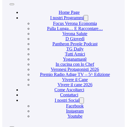
Home Page
I nostri Programmi
Focus Verona Economia
Palla Lunga… E Raccontare…
Verona Salute
D Giovedì
Pantheon People Podcast
TG Daily
Tutti Amici
Yoganamastè
In cucina con lo Chef
Veronesi Protagonisti 2026
Premio Radio Adige TV – 5^ Edizione
Vivere il Cane
Vivere il cane 2026
Come Ascoltarci
Contattaci
I nostri Social
Facebook
Instagram
Youtube