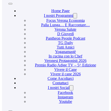
Home Page
I nostri Programmi
Focus Verona Economia
Palla Lunga… E Raccontare…
Verona Salute
D Giovedì
Pantheon People Podcast
TG Daily
Tutti Amici
Yoganamastè
In cucina con lo Chef
Veronesi Protagonisti 2026
Premio Radio Adige TV – 5^ Edizione
Vivere il Cane
Vivere il cane 2026
Come Ascoltarci
Contattaci
I nostri Social
Facebook
Instagram
Youtube