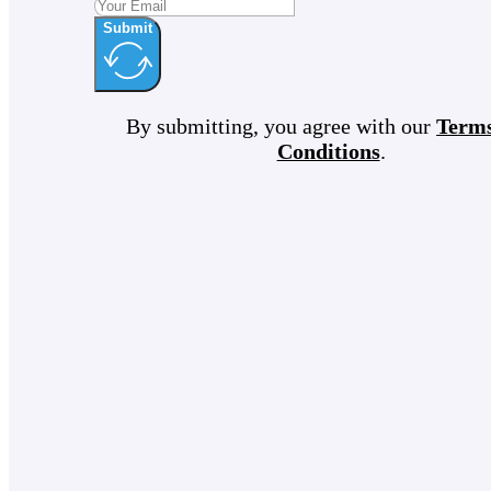
Submit
By submitting, you agree with our
Term
Conditions
.