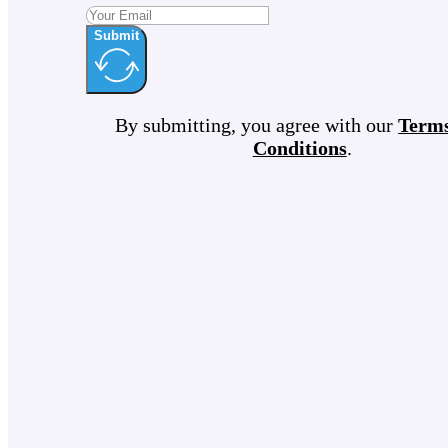
Submit
By submitting, you agree with our
Term
Conditions
.