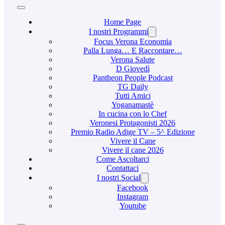
Home Page
I nostri Programmi
Focus Verona Economia
Palla Lunga… E Raccontare…
Verona Salute
D Giovedì
Pantheon People Podcast
TG Daily
Tutti Amici
Yoganamastè
In cucina con lo Chef
Veronesi Protagonisti 2026
Premio Radio Adige TV – 5^ Edizione
Vivere il Cane
Vivere il cane 2026
Come Ascoltarci
Contattaci
I nostri Social
Facebook
Instagram
Youtube