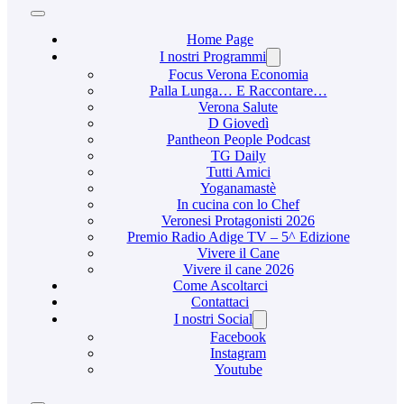
Home Page
I nostri Programmi
Focus Verona Economia
Palla Lunga… E Raccontare…
Verona Salute
D Giovedì
Pantheon People Podcast
TG Daily
Tutti Amici
Yoganamastè
In cucina con lo Chef
Veronesi Protagonisti 2026
Premio Radio Adige TV – 5^ Edizione
Vivere il Cane
Vivere il cane 2026
Come Ascoltarci
Contattaci
I nostri Social
Facebook
Instagram
Youtube