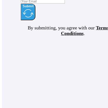
Submit
By submitting, you agree with our
Term
Conditions
.