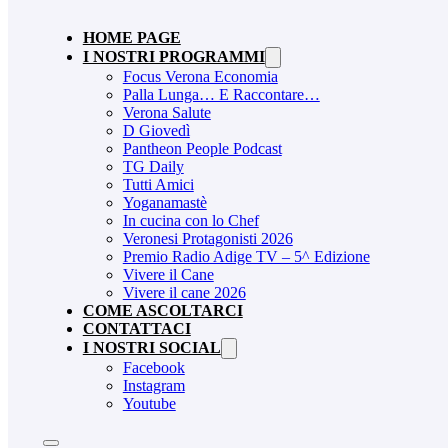
HOME PAGE
I NOSTRI PROGRAMMI
Focus Verona Economia
Palla Lunga… E Raccontare…
Verona Salute
D Giovedì
Pantheon People Podcast
TG Daily
Tutti Amici
Yoganamastè
In cucina con lo Chef
Veronesi Protagonisti 2026
Premio Radio Adige TV – 5^ Edizione
Vivere il Cane
Vivere il cane 2026
COME ASCOLTARCI
CONTATTACI
I NOSTRI SOCIAL
Facebook
Instagram
Youtube