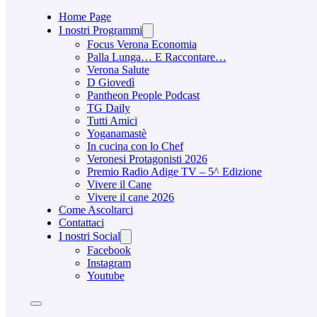
Home Page
I nostri Programmi
Focus Verona Economia
Palla Lunga… E Raccontare…
Verona Salute
D Giovedì
Pantheon People Podcast
TG Daily
Tutti Amici
Yoganamastè
In cucina con lo Chef
Veronesi Protagonisti 2026
Premio Radio Adige TV – 5^ Edizione
Vivere il Cane
Vivere il cane 2026
Come Ascoltarci
Contattaci
I nostri Social
Facebook
Instagram
Youtube